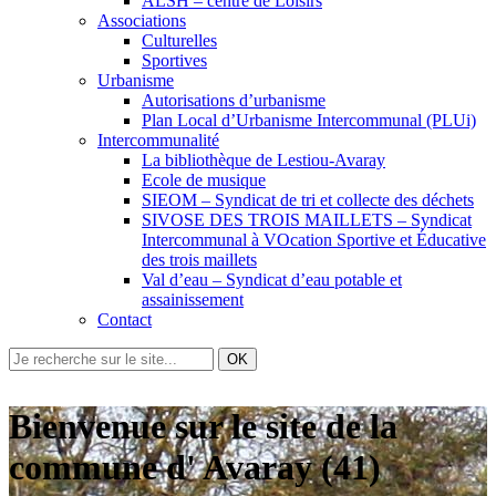
ALSH – centre de Loisirs
Associations
Culturelles
Sportives
Urbanisme
Autorisations d’urbanisme
Plan Local d’Urbanisme Intercommunal (PLUi)
Intercommunalité
La bibliothèque de Lestiou-Avaray
Ecole de musique
SIEOM – Syndicat de tri et collecte des déchets
SIVOSE DES TROIS MAILLETS – Syndicat
Intercommunal à VOcation Sportive et Éducative
des trois maillets
Val d’eau – Syndicat d’eau potable et
assainissement
Contact
OK
Bienvenue sur le site de la
commune d' Avaray (41)